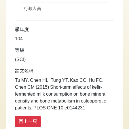
行政人員
學年度
104
等級
(SCI)
論文名稱
Tu MY, Chen HL, Tung YT, Kao CC, Hu FC,
Chen CM (2015) Short-term effects of kefir-
fermented milk consumption on bone mineral
density and bone metabolism in osteoporotic
patients. PLOS ONE 10:e0144231