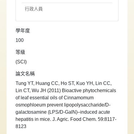
行政人員
學年度
100
等級
(SCI)
論文名稱
Tung YT, Huang CC, Ho ST, Kuo YH, Lin CC,
Lin CT, Wu JH (2011) Bioactive phytochemicals
of leaf essential oils of Cinnamomum
osmophloeum prevent lipopolysaccharide/D-
galactosamine (LPS/D-GalN)–induced acute
hepatitis in mice. J. Agric. Food Chem. 59:8117-
8123