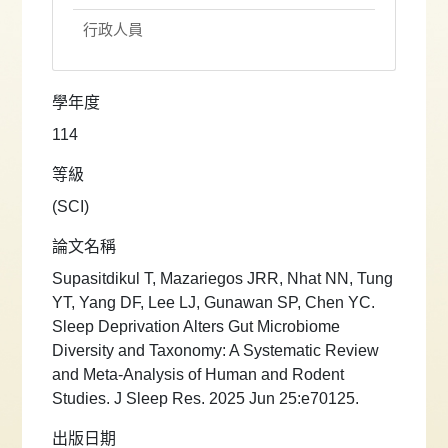
行政人員
學年度
114
等級
(SCI)
論文名稱
Supasitdikul T, Mazariegos JRR, Nhat NN, Tung
YT, Yang DF, Lee LJ, Gunawan SP, Chen YC.
Sleep Deprivation Alters Gut Microbiome
Diversity and Taxonomy: A Systematic Review
and Meta-Analysis of Human and Rodent
Studies. J Sleep Res. 2025 Jun 25:e70125.
出版日期